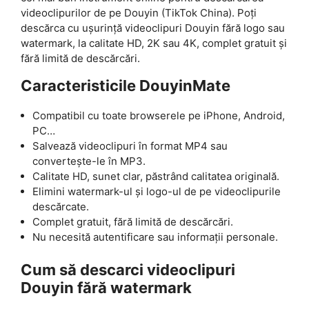
videoclipurilor de pe Douyin (TikTok China). Poți
descărca cu ușurință videoclipuri Douyin fără logo sau
watermark, la calitate HD, 2K sau 4K, complet gratuit și
fără limită de descărcări.
Caracteristicile DouyinMate
Compatibil cu toate browserele pe iPhone, Android,
PC…
Salvează videoclipuri în format MP4 sau
convertește-le în MP3.
Calitate HD, sunet clar, păstrând calitatea originală.
Elimini watermark-ul și logo-ul de pe videoclipurile
descărcate.
Complet gratuit, fără limită de descărcări.
Nu necesită autentificare sau informații personale.
Cum să descarci videoclipuri
Douyin fără watermark