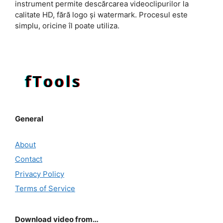
instrument permite descărcarea videoclipurilor la
calitate HD, fără logo și watermark. Procesul este
simplu, oricine îl poate utiliza.
General
About
Contact
Privacy Policy
Terms of Service
Download video from…