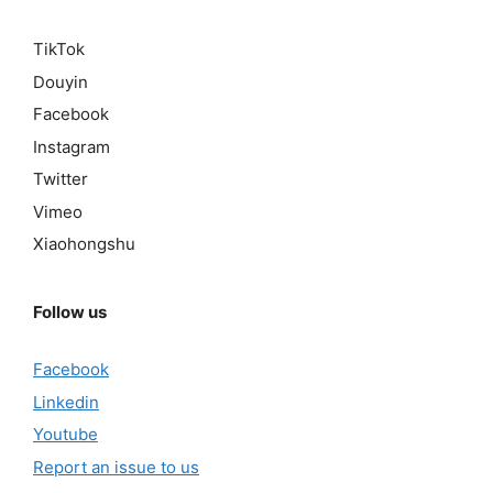
TikTok
Douyin
Facebook
Instagram
Twitter
Vimeo
Xiaohongshu
Follow us
Facebook
Linkedin
Youtube
Report an issue to us