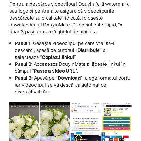
Pentru a descărca videoclipuri Douyin fără watermark
sau logo și pentru a te asigura că videoclipurile
descărcate au o calitate ridicată, folosește
downloader-ul DouyinMate. Procesul este rapid, în
doar 3 pași, urmează ghidul de mai jos:
Pasul 1
: Găsește videoclipul pe care vrei să-l
descarci, apasă pe butonul “
Distribuie
” și
selectează “
Copiază linkul
”.
Pasul 2
: Accesează DouyinMate și lipește linkul în
câmpul “
Paste a video URL
”.
Pasul 3
: Apasă pe “
Download
”, alege formatul dorit,
iar videoclipul se va descărca automat pe
dispozitivul tău.